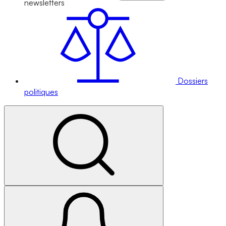
newsletters
Dossiers
politiques