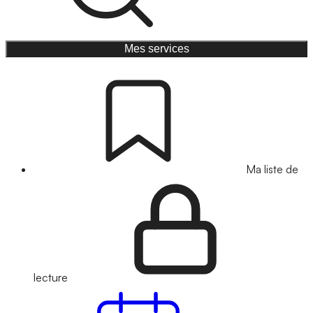
Mes services
Ma liste de
lecture