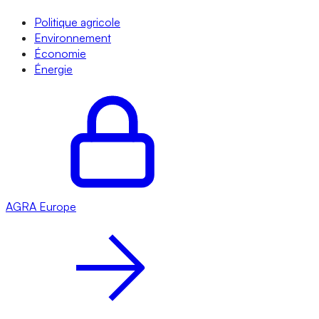
Politique agricole
Environnement
Économie
Énergie
AGRA
Europe