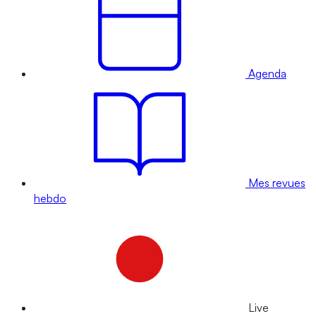
Agenda
Mes revues
hebdo
Live