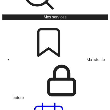
Mes services
Ma liste de
lecture