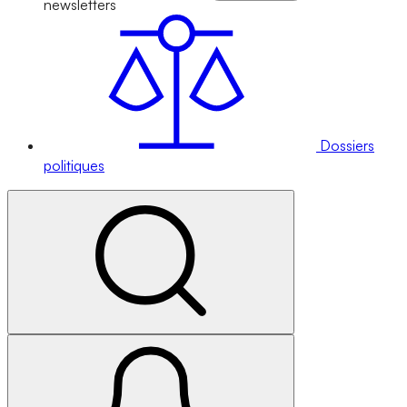
newsletters
Dossiers
politiques