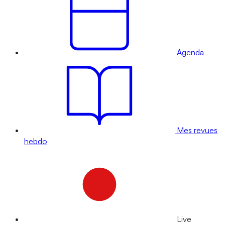
Agenda
Mes revues
hebdo
Live