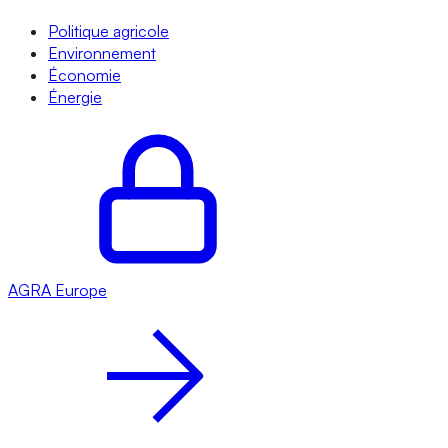
Politique agricole
Environnement
Économie
Énergie
AGRA
Europe