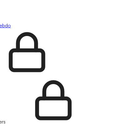
hebdo
ers