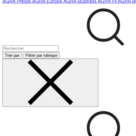
AGRA
Presse
AGRA
Europe
AGRA
Business
AGRA
Fil
AGRA
B
Trier par
Filtrer par rubrique