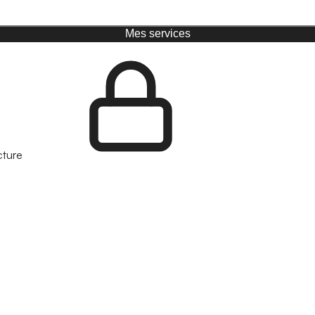
Mes services
cture