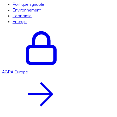
Politique agricole
Environnement
Économie
Énergie
AGRA
Europe