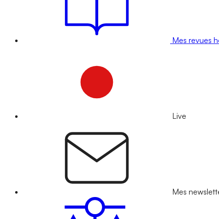
Mes revues 
Live
Mes newslett