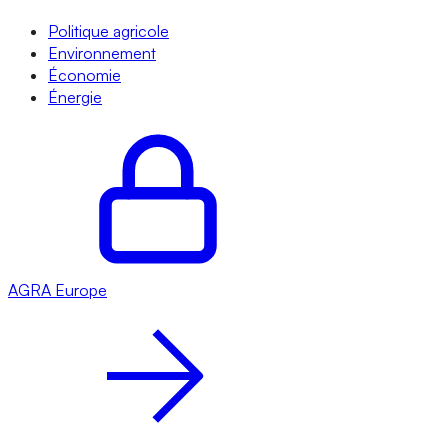
Politique agricole
Environnement
Économie
Énergie
AGRA
Europe