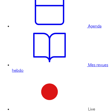
Agenda
Mes revues
hebdo
Live