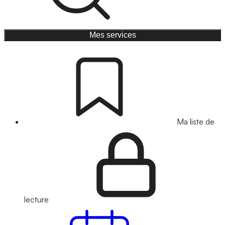
Mes services
Ma liste de
lecture