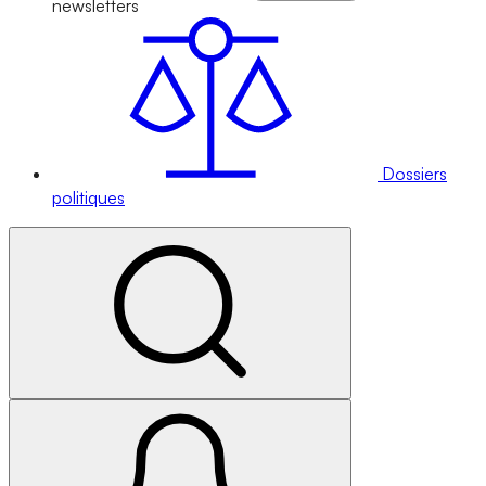
newsletters
Dossiers
politiques