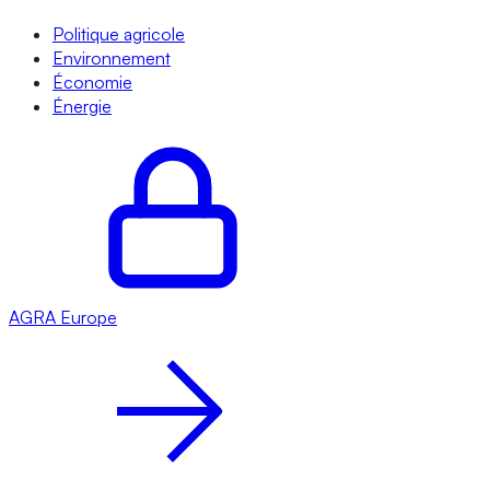
Politique agricole
Environnement
Économie
Énergie
AGRA
Europe