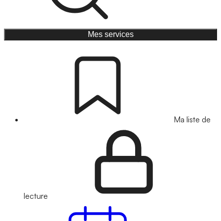
Mes services
Ma liste de
lecture