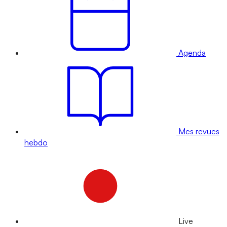
Agenda
Mes revues
hebdo
Live