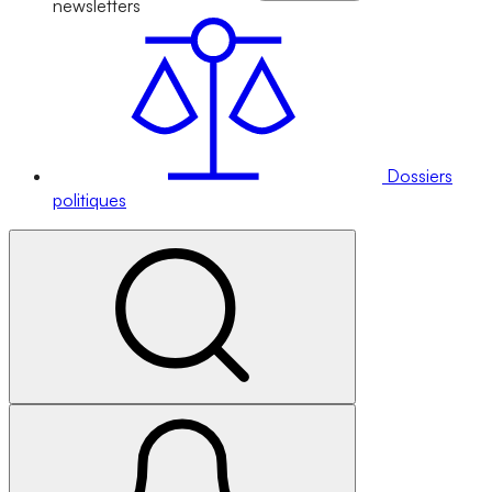
newsletters
Dossiers
politiques