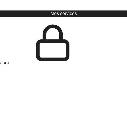
Mes services
cture