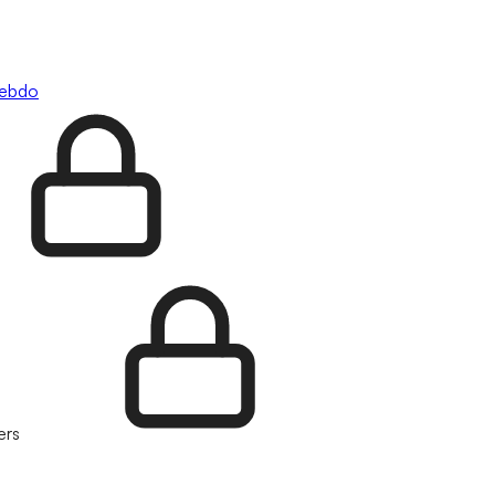
hebdo
ers