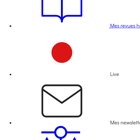
Mes revues 
Live
Mes newslett