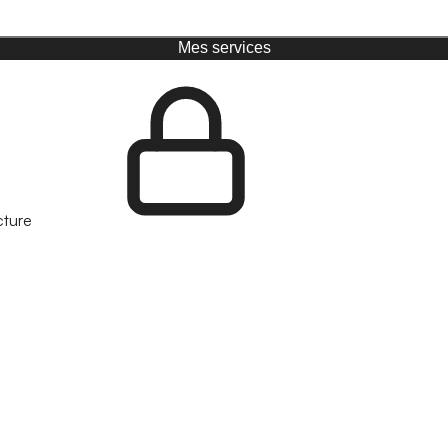
Mes services
cture