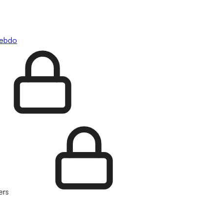
hebdo
ers