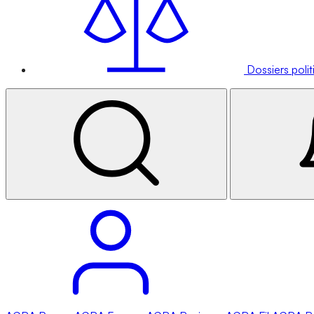
Dossiers poli