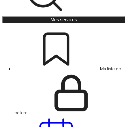
Mes services
Ma liste de
lecture