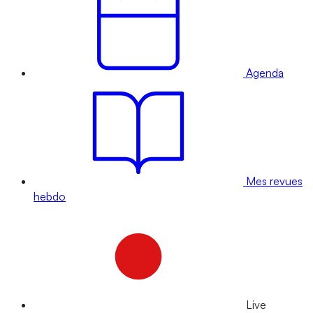
Agenda
Mes revues
hebdo
Live