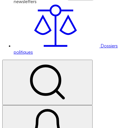
newsletters
Dossiers
politiques