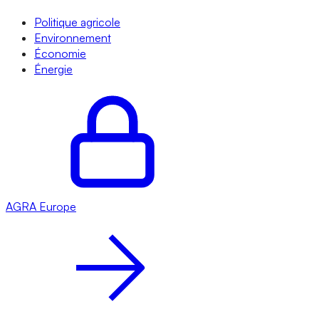
Politique agricole
Environnement
Économie
Énergie
AGRA
Europe