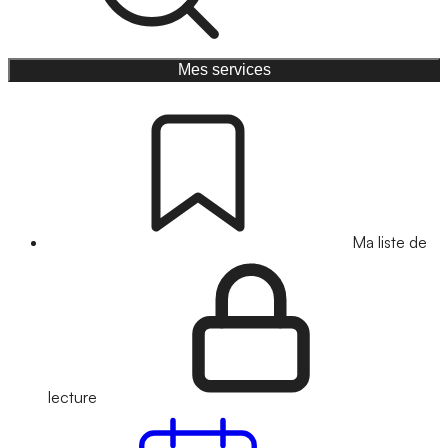
Mes services
Ma liste de
lecture