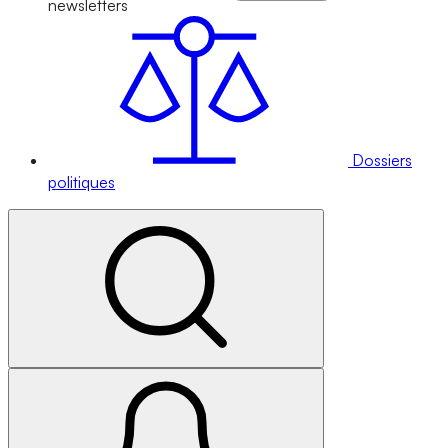
newsletters
Dossiers
politiques