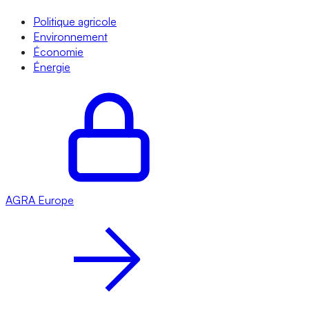
Politique agricole
Environnement
Économie
Énergie
AGRA
Europe