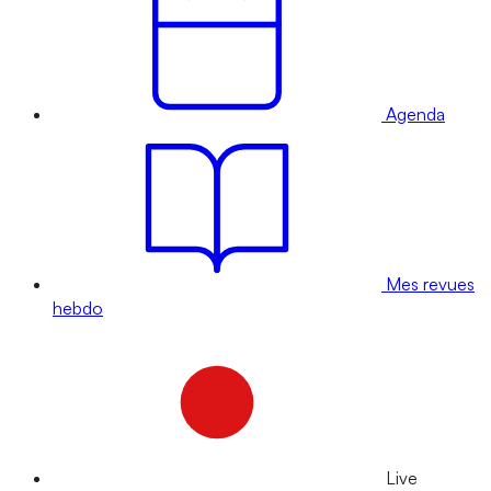
Agenda
Mes revues
hebdo
Live