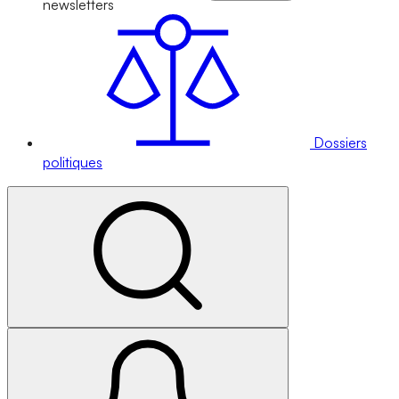
newsletters
Dossiers
politiques