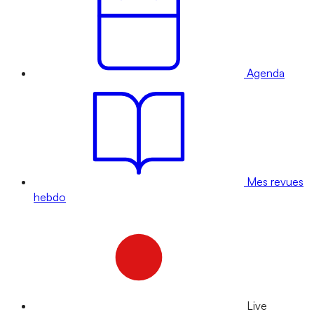
Agenda
Mes revues
hebdo
Live