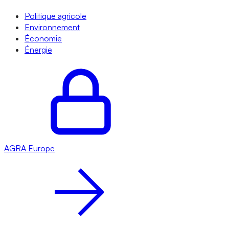
Politique agricole
Environnement
Économie
Énergie
AGRA
Europe