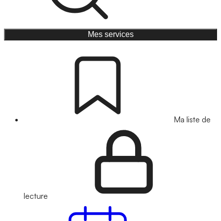
Mes services
Ma liste de
lecture