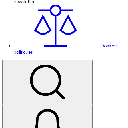
newsletters
Dossiers
politiques