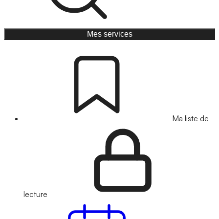
Mes services
Ma liste de
lecture