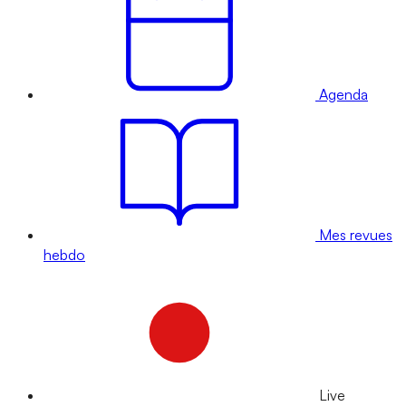
Agenda
Mes revues
hebdo
Live