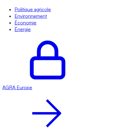
Politique agricole
Environnement
Économie
Énergie
AGRA
Europe