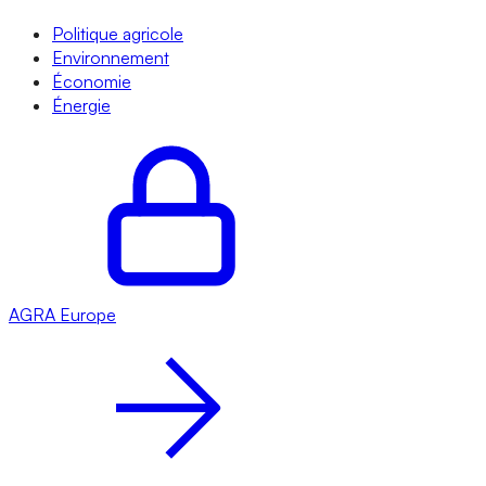
Politique agricole
Environnement
Économie
Énergie
AGRA
Europe