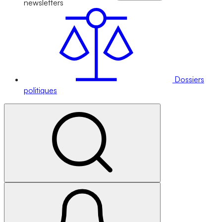
newsletters
Dossiers
politiques