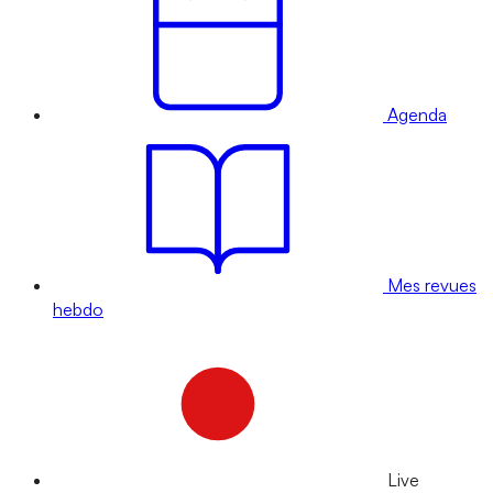
Agenda
Mes revues
hebdo
Live