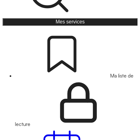
Mes services
Ma liste de
lecture