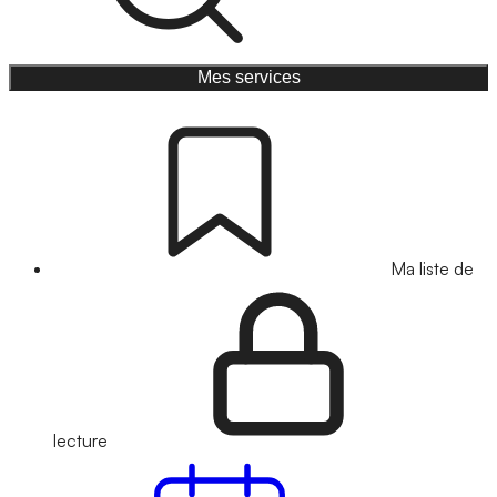
Mes services
Ma liste de
lecture