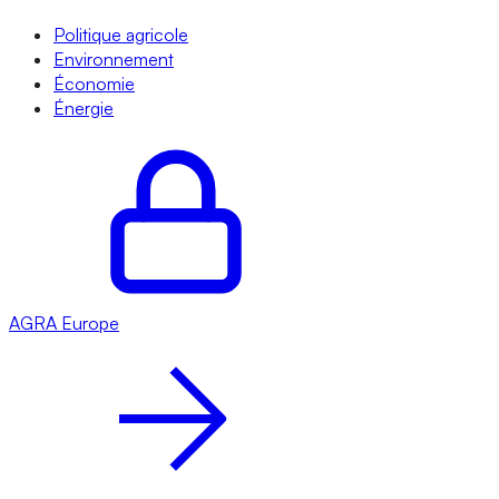
Politique agricole
Environnement
Économie
Énergie
AGRA
Europe