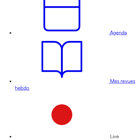
Agenda
Mes revues
hebdo
Live