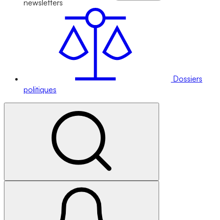
newsletters
Dossiers
politiques