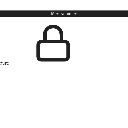
Mes services
cture