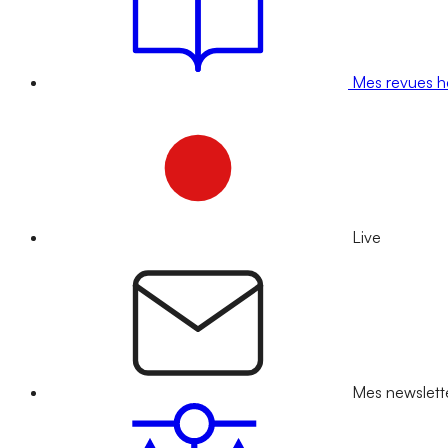
Mes revues 
Live
Mes newslett