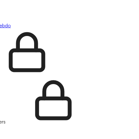
hebdo
ers