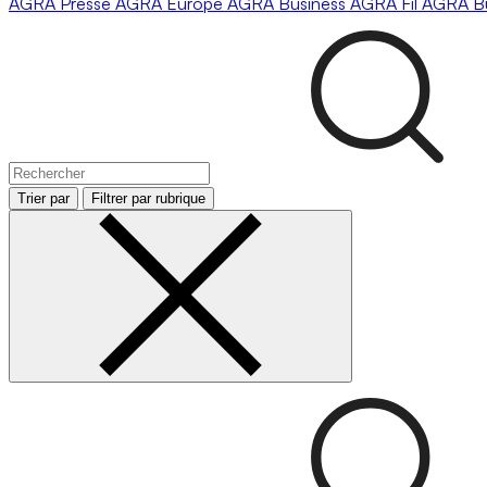
AGRA
Presse
AGRA
Europe
AGRA
Business
AGRA
Fil
AGRA
B
Trier par
Filtrer par rubrique