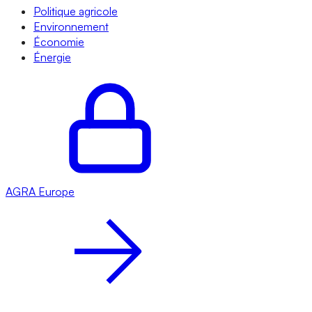
Politique agricole
Environnement
Économie
Énergie
AGRA
Europe