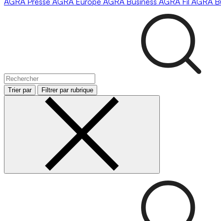
AGRA
Presse
AGRA
Europe
AGRA
Business
AGRA
Fil
AGRA
B
Trier par
Filtrer par rubrique