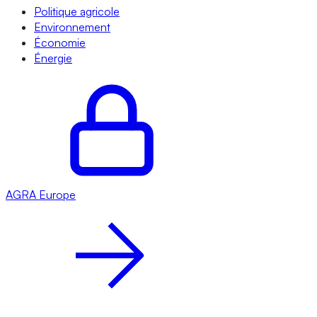
Politique agricole
Environnement
Économie
Énergie
AGRA
Europe