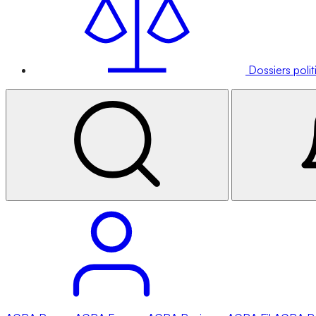
Dossiers poli