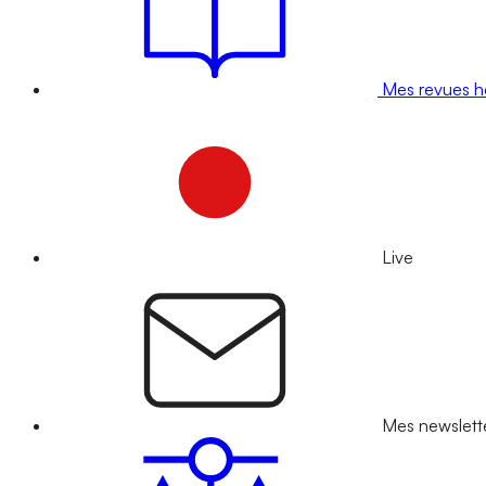
Mes revues 
Live
Mes newslett