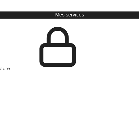
Mes services
cture