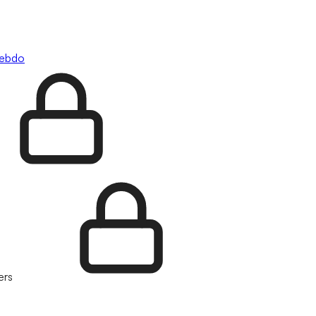
hebdo
ers