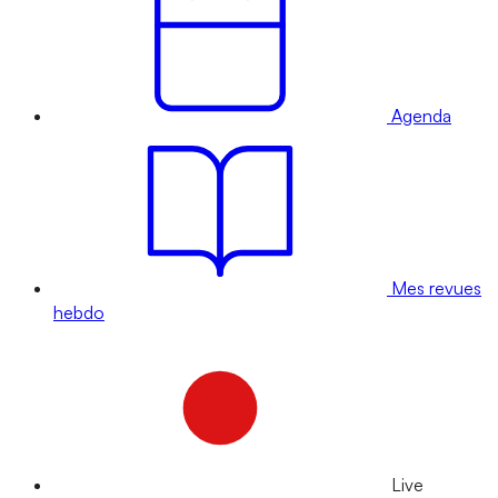
Agenda
Mes revues
hebdo
Live