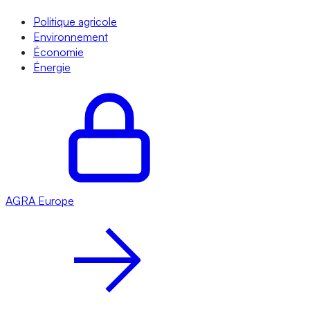
Politique agricole
Environnement
Économie
Énergie
AGRA
Europe