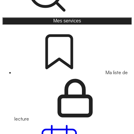
Mes services
Ma liste de
lecture