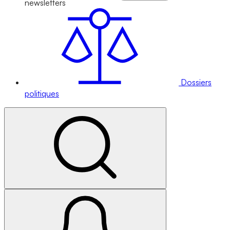
newsletters
Dossiers
politiques