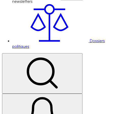
newsletters
Dossiers
politiques