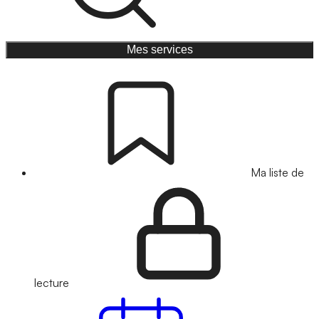
Mes services
Ma liste de
lecture