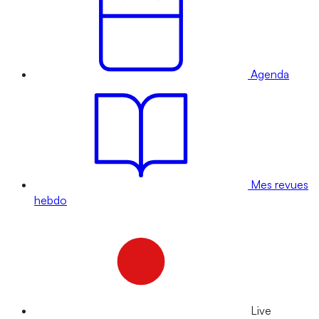
Agenda
Mes revues
hebdo
Live