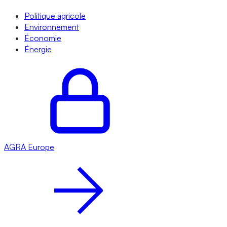
Politique agricole
Environnement
Économie
Énergie
AGRA
Europe