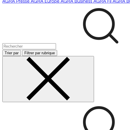
AGRA
Presse
AGRA
Europe
AGRA
Business
AGRA
Fil
AGRA
B
Trier par
Filtrer par rubrique