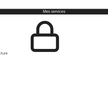
Mes services
cture