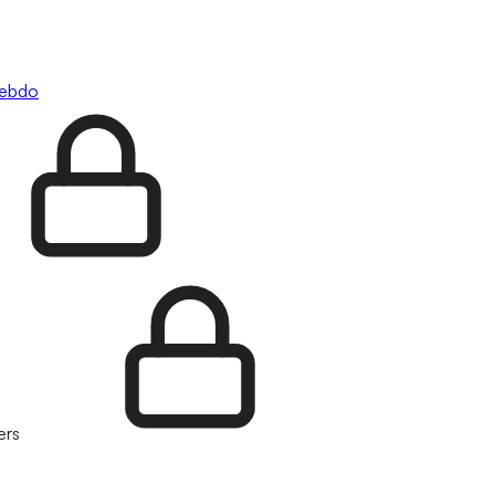
hebdo
ers