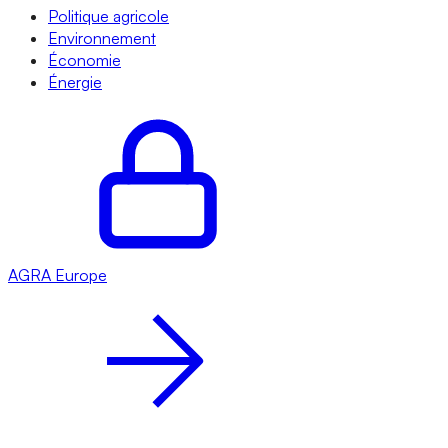
Politique agricole
Environnement
Économie
Énergie
AGRA
Europe