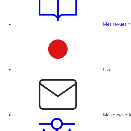
Mes revues 
Live
Mes newslett