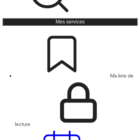
Mes services
Ma liste de
lecture