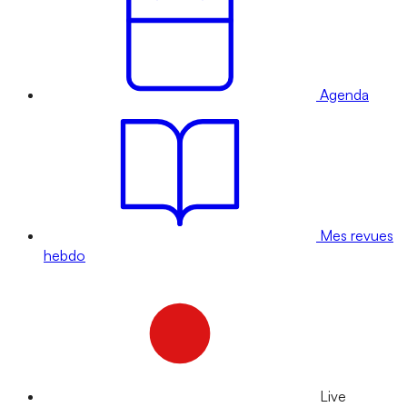
Agenda
Mes revues
hebdo
Live