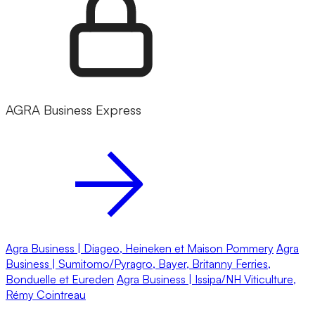
AGRA Business Express
Agra Business | Diageo, Heineken et Maison Pommery
Agra
Business | Sumitomo/Pyragro, Bayer, Britanny Ferries,
Bonduelle et Eureden
Agra Business | Issipa/NH Viticulture,
Rémy Cointreau