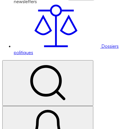
newsletters
Dossiers
politiques