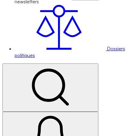
newsletters
Dossiers
politiques