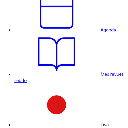
Agenda
Mes revues
hebdo
Live