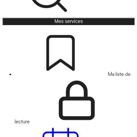
Mes services
Ma liste de
lecture