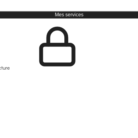
Mes services
cture