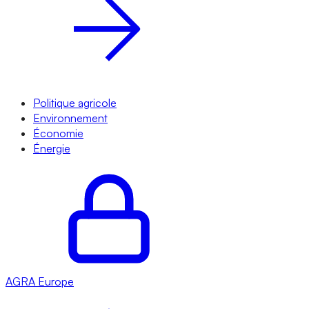
Politique agricole
Environnement
Économie
Énergie
AGRA
Europe