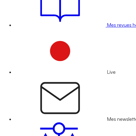
Mes revues 
Live
Mes newslett