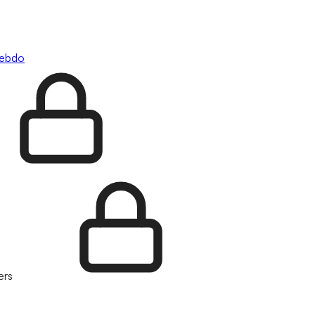
hebdo
ers