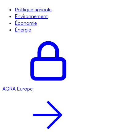
Politique agricole
Environnement
Économie
Énergie
AGRA
Europe