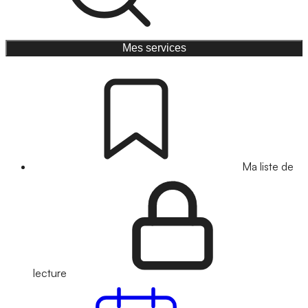
Mes services
Ma liste de
lecture