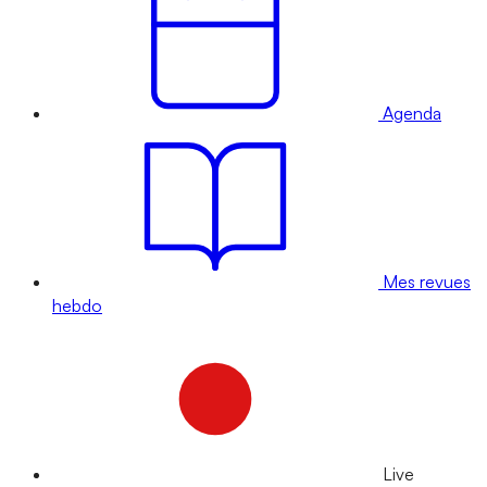
Agenda
Mes revues
hebdo
Live