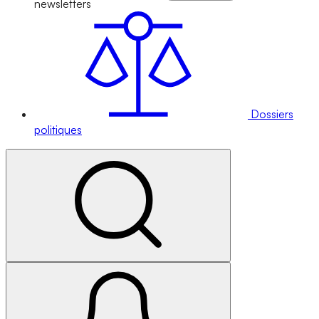
newsletters
Dossiers
politiques