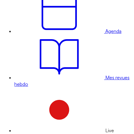
Agenda
Mes revues
hebdo
Live