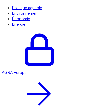
Politique agricole
Environnement
Économie
Énergie
AGRA
Europe