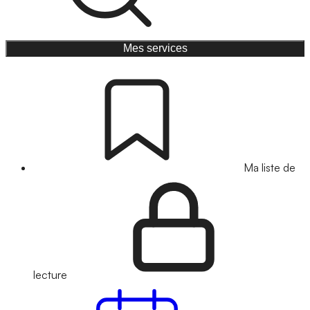
Mes services
Ma liste de
lecture