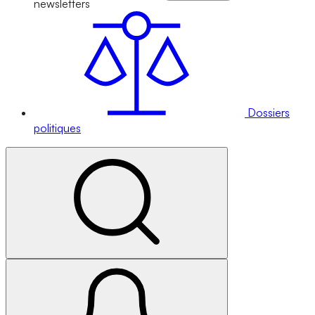
newsletters
Dossiers
politiques