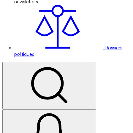
newsletters
Dossiers
politiques