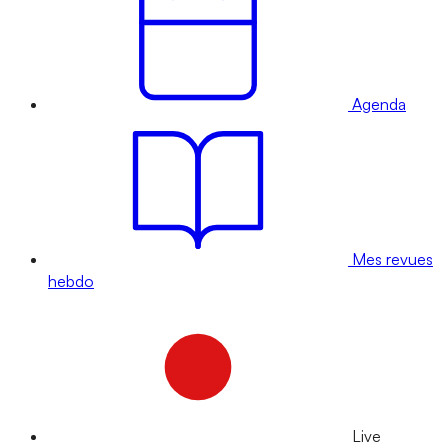
Agenda
Mes revues
hebdo
Live