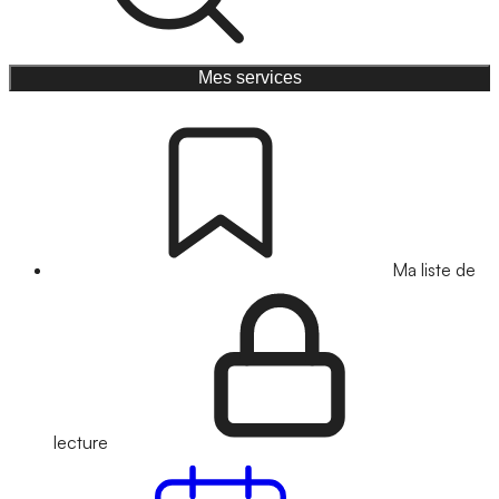
Mes services
Ma liste de
lecture