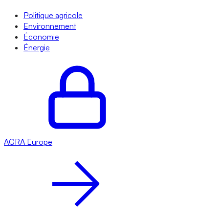
Politique agricole
Environnement
Économie
Énergie
AGRA
Europe