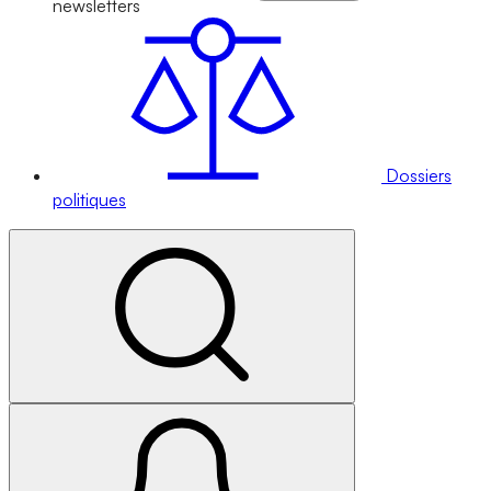
newsletters
Dossiers
politiques