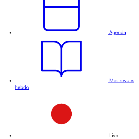
Agenda
Mes revues
hebdo
Live