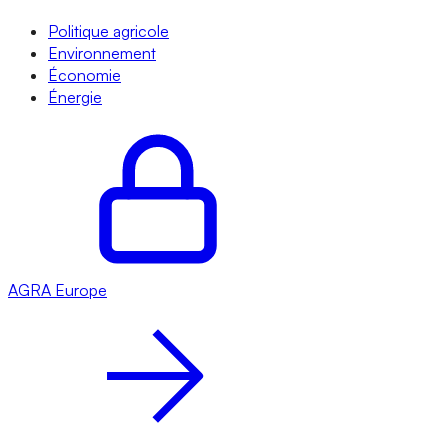
Politique agricole
Environnement
Économie
Énergie
AGRA
Europe