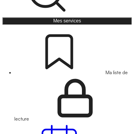
Mes services
Ma liste de
lecture