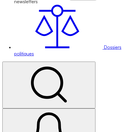
newsletters
Dossiers
politiques