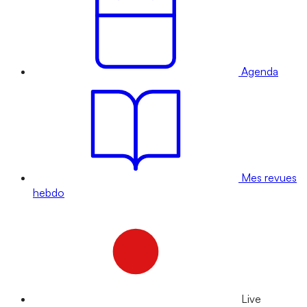
Agenda
Mes revues
hebdo
Live