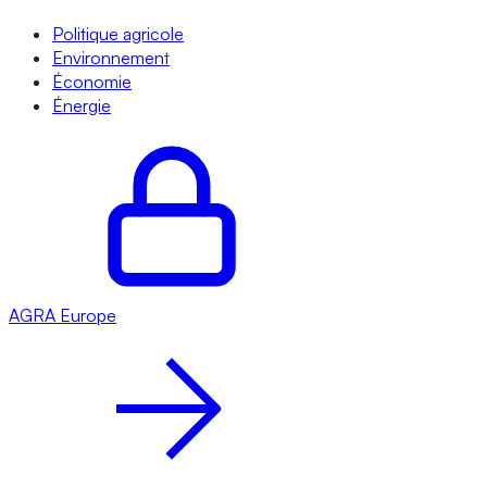
Politique agricole
Environnement
Économie
Énergie
AGRA
Europe