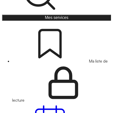
Mes services
Ma liste de
lecture