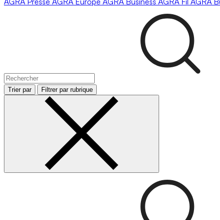
AGRA
Presse
AGRA
Europe
AGRA
Business
AGRA
Fil
AGRA
B
Trier par
Filtrer par rubrique