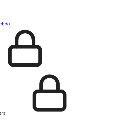
hebdo
ers