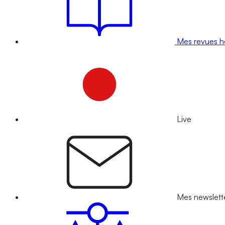
Mes revues 
Live
Mes newslett