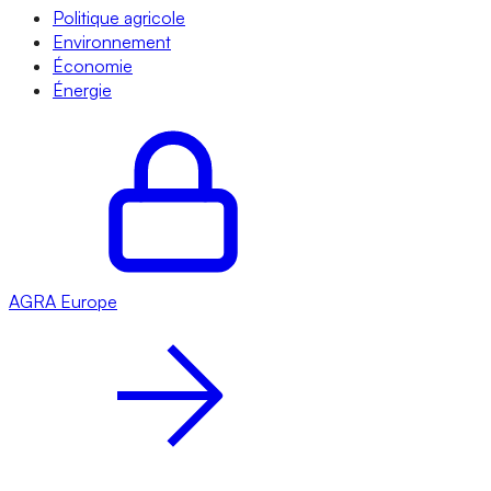
Politique agricole
Environnement
Économie
Énergie
AGRA
Europe