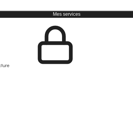
Mes services
cture