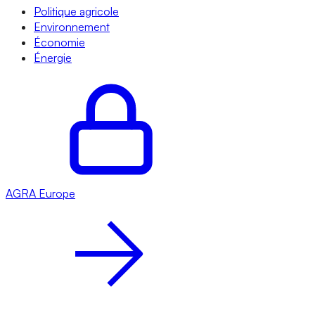
Politique agricole
Environnement
Économie
Énergie
AGRA
Europe