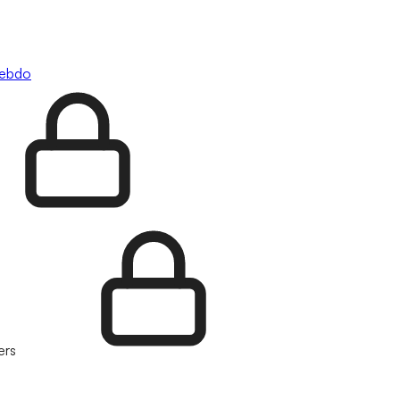
hebdo
ers