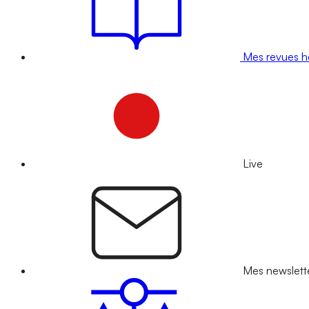
Mes revues 
Live
Mes newslett