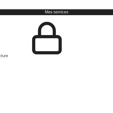
Mes services
cture