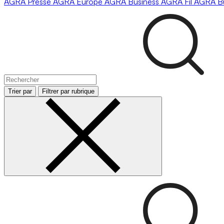
AGRA
Presse
AGRA
Europe
AGRA
Business
AGRA
Fil
AGRA
B
Trier par
Filtrer par rubrique