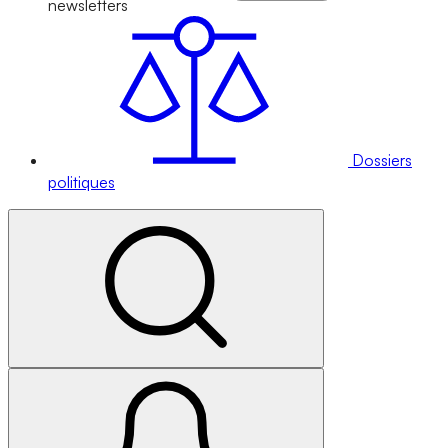
newsletters
Dossiers
politiques