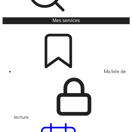
Mes services
Ma liste de
lecture