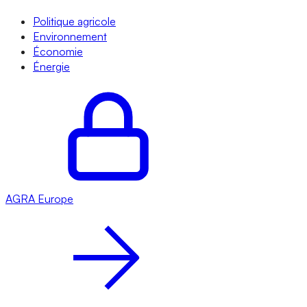
Politique agricole
Environnement
Économie
Énergie
AGRA
Europe