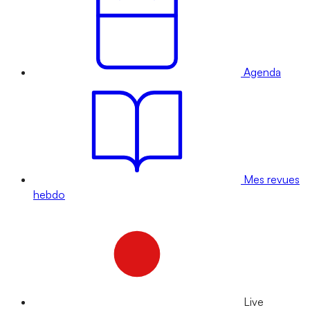
Agenda
Mes revues
hebdo
Live