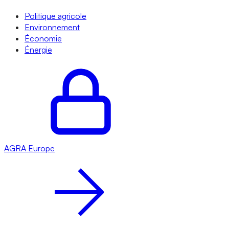
Politique agricole
Environnement
Économie
Énergie
AGRA
Europe