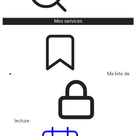
Mes services
Ma liste de
lecture