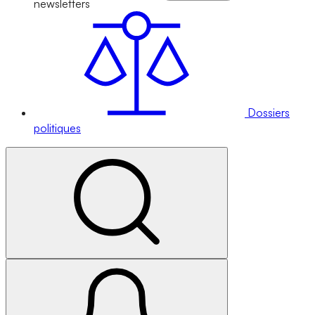
newsletters
Dossiers
politiques