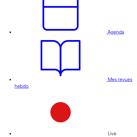
Agenda
Mes revues
hebdo
Live