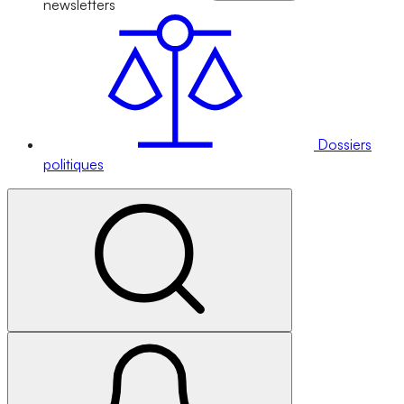
newsletters
Dossiers
politiques