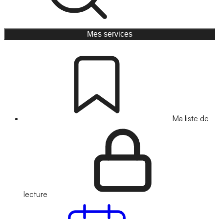
Mes services
Ma liste de
lecture