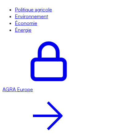
Politique agricole
Environnement
Économie
Énergie
AGRA
Europe