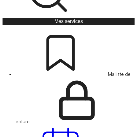
Mes services
Ma liste de
lecture