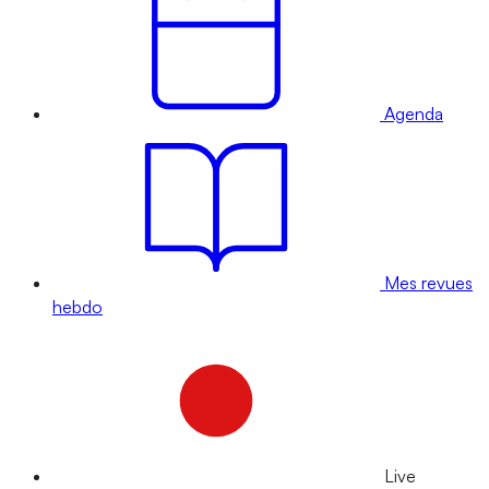
Agenda
Mes revues
hebdo
Live