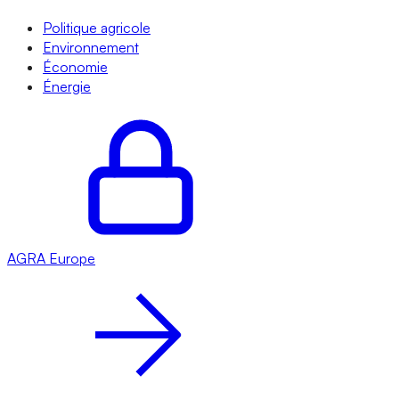
Politique agricole
Environnement
Économie
Énergie
AGRA
Europe