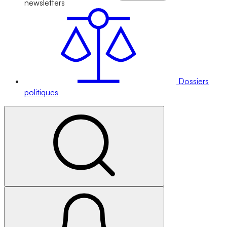
newsletters
Dossiers
politiques