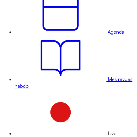
Agenda
Mes revues
hebdo
Live