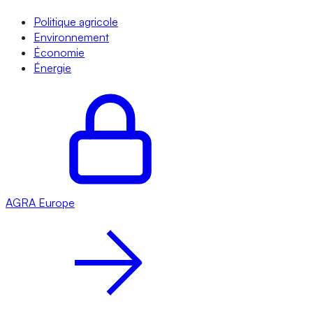
Politique agricole
Environnement
Économie
Énergie
AGRA
Europe