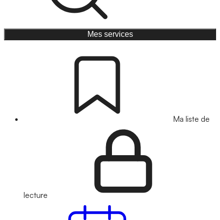
Mes services
Ma liste de
lecture