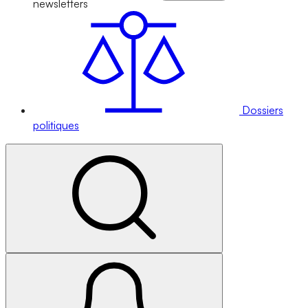
newsletters
Dossiers
politiques