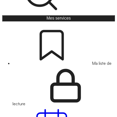
Mes services
Ma liste de
lecture