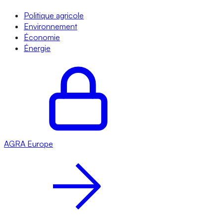
Politique agricole
Environnement
Économie
Énergie
AGRA
Europe