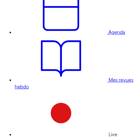
Agenda
Mes revues
hebdo
Live