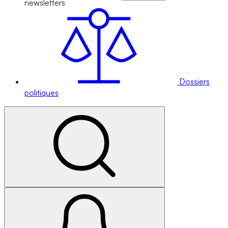
newsletters
Dossiers
politiques