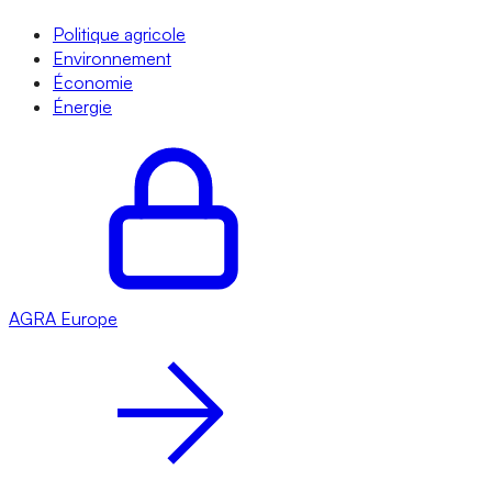
Politique agricole
Environnement
Économie
Énergie
AGRA
Europe