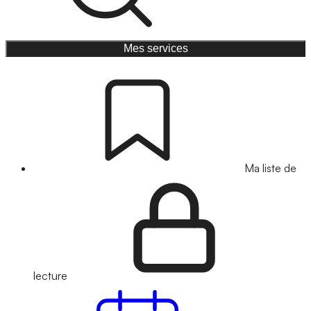
Mes services
Ma liste de
lecture