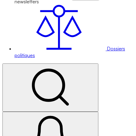
newsletters
Dossiers
politiques