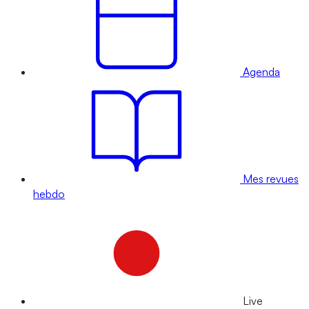
Agenda
Mes revues
hebdo
Live