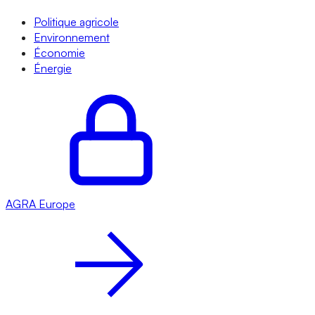
Politique agricole
Environnement
Économie
Énergie
AGRA
Europe