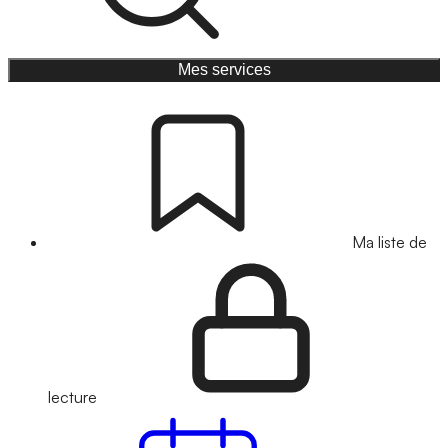
Mes services
Ma liste de
lecture