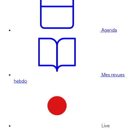
Agenda
Mes revues
hebdo
Live