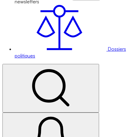
newsletters
Dossiers
politiques