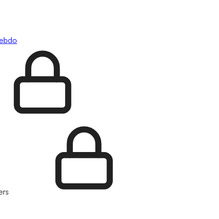
hebdo
ers