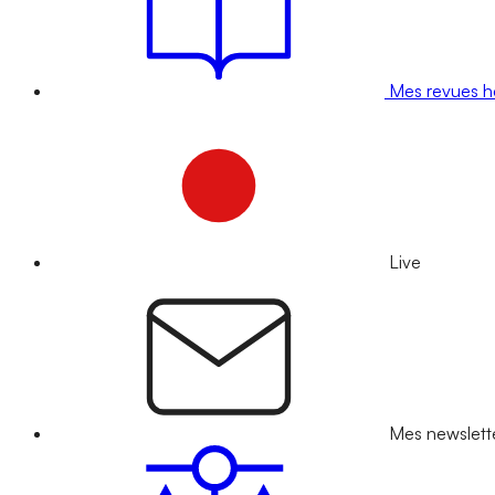
Mes revues 
Live
Mes newslett