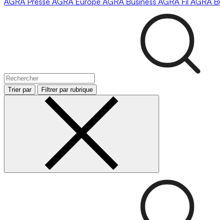
AGRA
Presse
AGRA
Europe
AGRA
Business
AGRA
Fil
AGRA
B
Trier par
Filtrer par rubrique