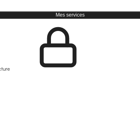
Mes services
cture