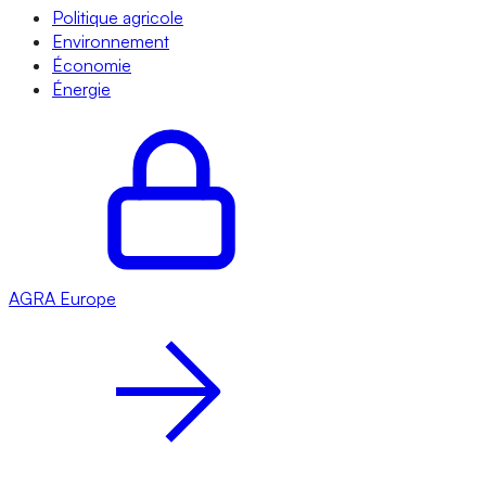
Politique agricole
Environnement
Économie
Énergie
AGRA
Europe