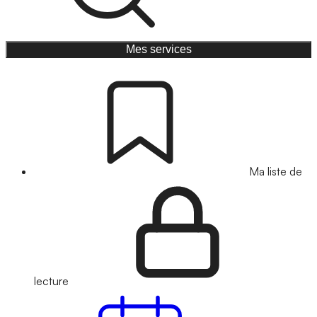
Mes services
Ma liste de
lecture