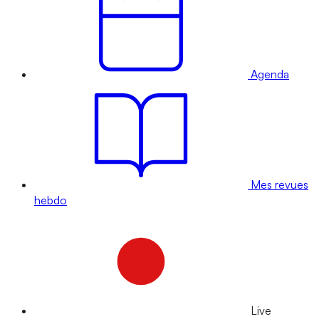
Agenda
Mes revues
hebdo
Live