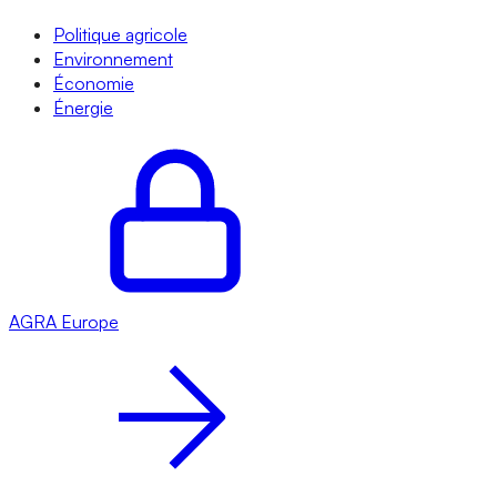
Politique agricole
Environnement
Économie
Énergie
AGRA
Europe