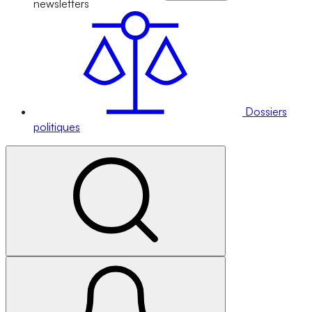
newsletters
Dossiers
politiques