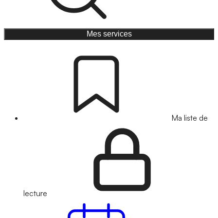
Mes services
Ma liste de
lecture