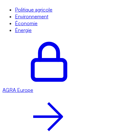
Politique agricole
Environnement
Économie
Énergie
AGRA
Europe