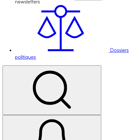
newsletters
Dossiers
politiques