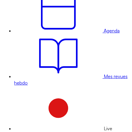
Agenda
Mes revues
hebdo
Live