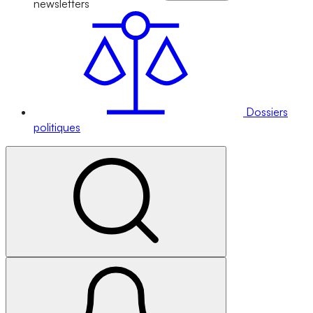
newsletters
Dossiers
politiques