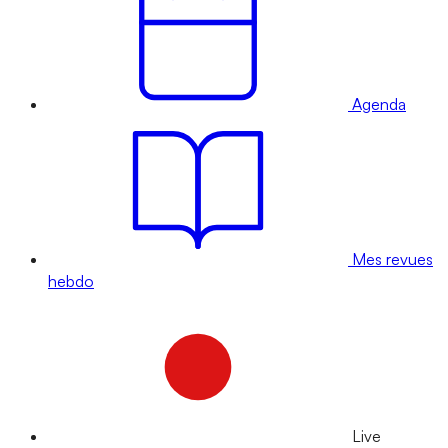
Agenda
Mes revues
hebdo
Live