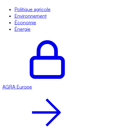
Politique agricole
Environnement
Économie
Énergie
AGRA
Europe