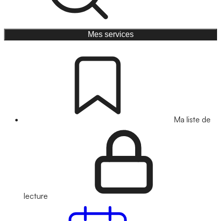
Mes services
Ma liste de
lecture