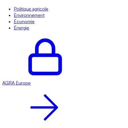
Politique agricole
Environnement
Économie
Énergie
AGRA
Europe