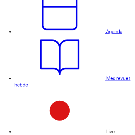
Agenda
Mes revues
hebdo
Live