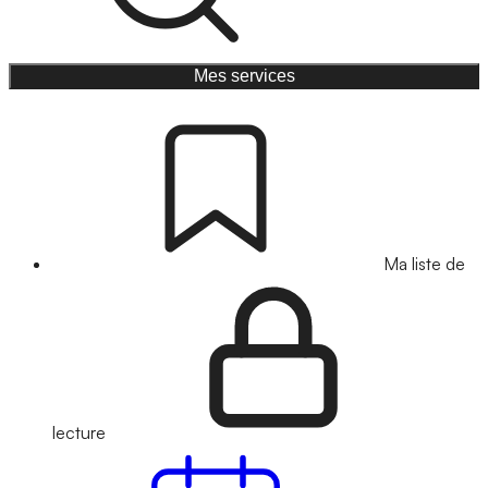
Mes services
Ma liste de
lecture