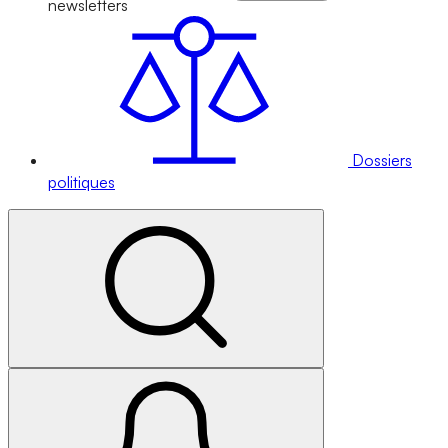
newsletters
Dossiers
politiques