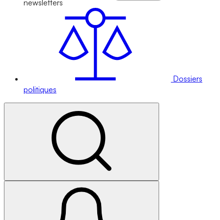
newsletters
Dossiers
politiques