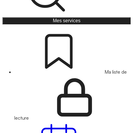
Mes services
Ma liste de
lecture