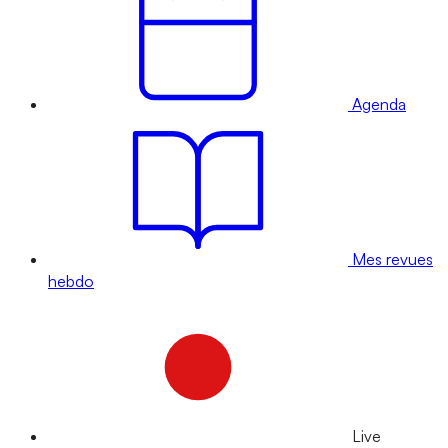
Agenda
Mes revues
hebdo
Live