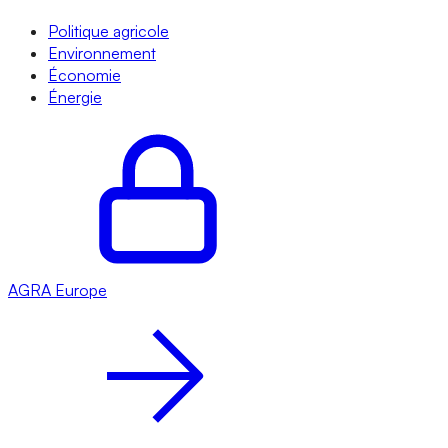
Politique agricole
Environnement
Économie
Énergie
AGRA
Europe