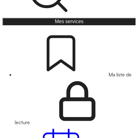
Mes services
Ma liste de
lecture