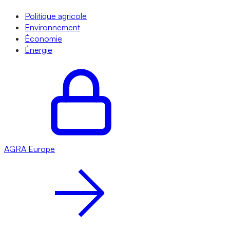
Politique agricole
Environnement
Économie
Énergie
AGRA
Europe