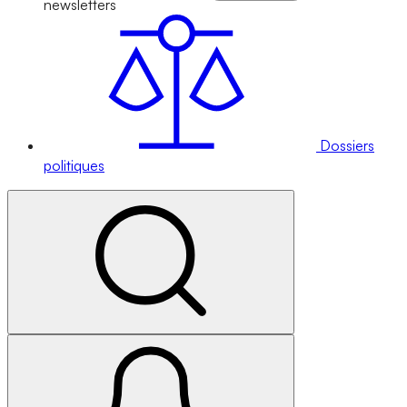
newsletters
Dossiers
politiques