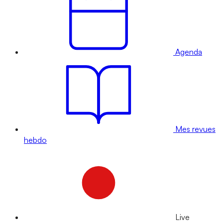
Agenda
Mes revues
hebdo
Live