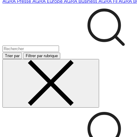
AGRA
Presse
AGRA
Europe
AGRA
Business
AGRA
Fil
AGRA
B
Trier par
Filtrer par rubrique