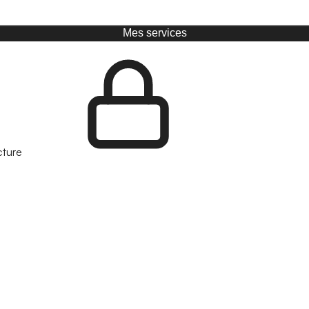
Mes services
cture