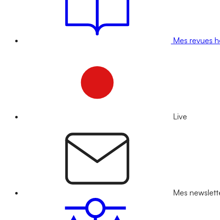
Mes revues 
Live
Mes newslett