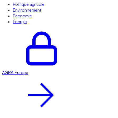
Politique agricole
Environnement
Économie
Énergie
AGRA
Europe