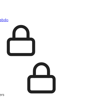
hebdo
ers