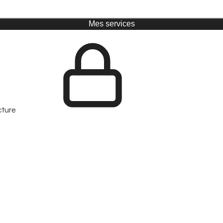
Mes services
cture