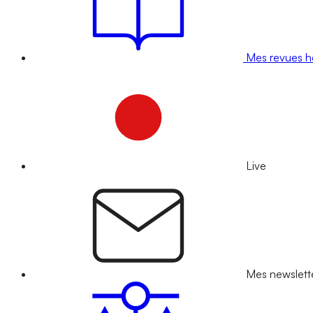
Mes revues 
Live
Mes newslett