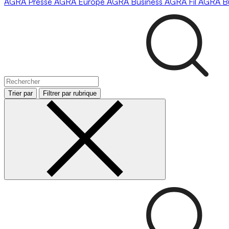
AGRA
Presse
AGRA
Europe
AGRA
Business
AGRA
Fil
AGRA
B
Trier par
Filtrer par rubrique