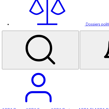
Dossiers poli