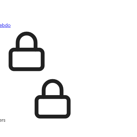
hebdo
ers