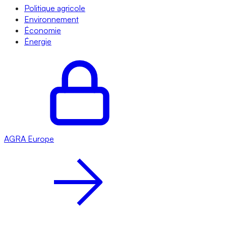
Politique agricole
Environnement
Économie
Énergie
AGRA
Europe