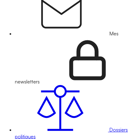
Mes
newsletters
Dossiers
politiques