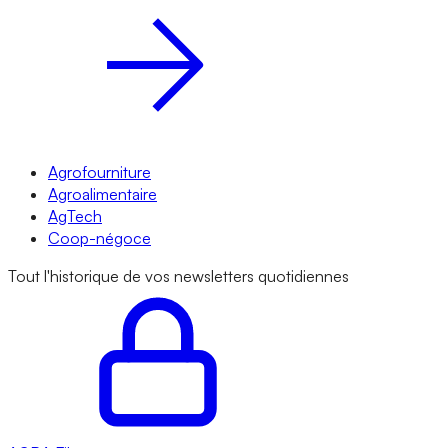
Agrofourniture
Agroalimentaire
AgTech
Coop-négoce
Tout l'historique de vos newsletters quotidiennes