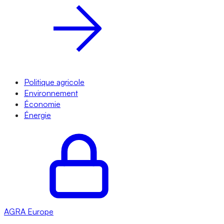
Politique agricole
Environnement
Économie
Énergie
AGRA
Europe