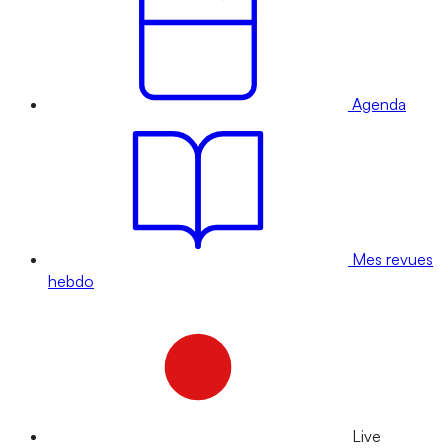
Agenda
Mes revues
hebdo
Live