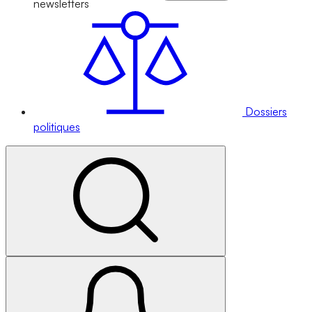
newsletters
Dossiers
politiques