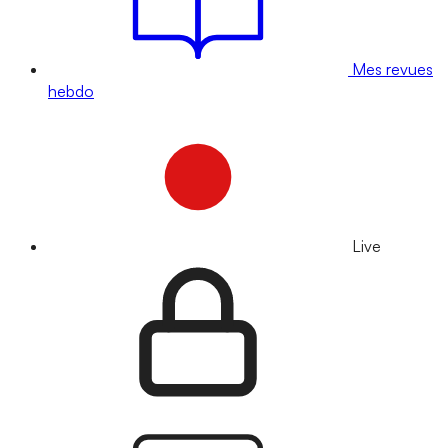
Mes revues
hebdo
Live