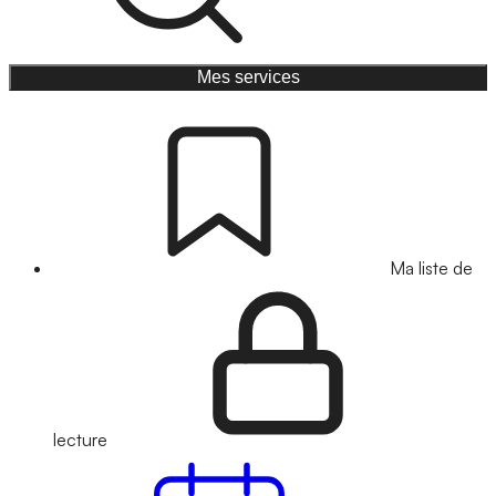
Mes services
Ma liste de
lecture