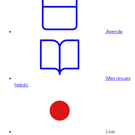
Agenda
Mes revues
hebdo
Live