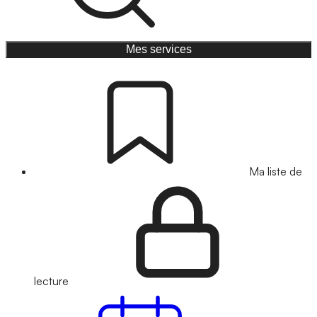
Mes services
Ma liste de
lecture