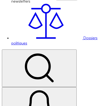
newsletters
Dossiers
politiques