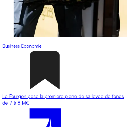
Business
Economie
Le Fourgon pose la première pierre de sa levée de fonds
de 7 à 8 M€