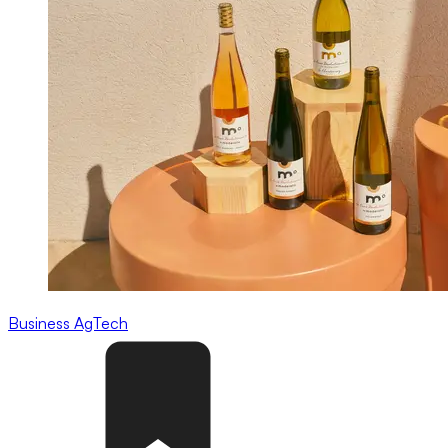
Business
AgTech