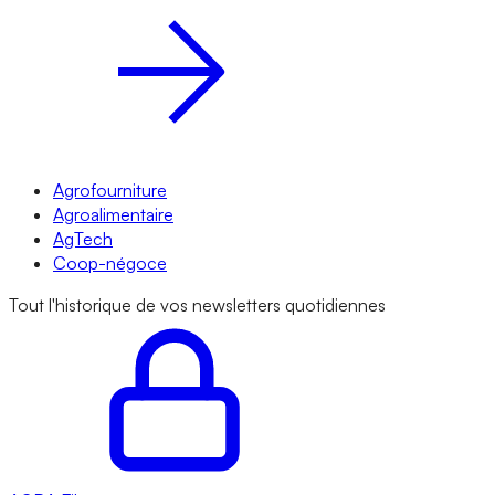
Agrofourniture
Agroalimentaire
AgTech
Coop-négoce
Tout l'historique de vos newsletters quotidiennes