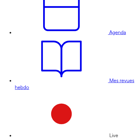
Agenda
Mes revues
hebdo
Live