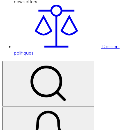
newsletters
Dossiers
politiques