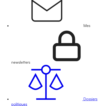
Mes
newsletters
Dossiers
politiques