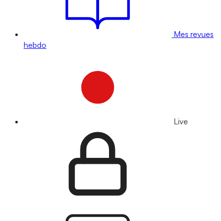
Mes revues
hebdo
Live