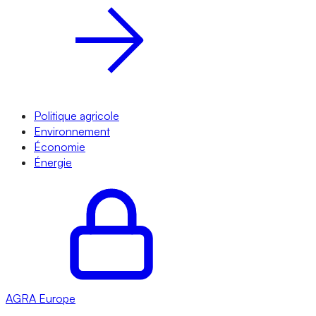
Politique agricole
Environnement
Économie
Énergie
AGRA
Europe