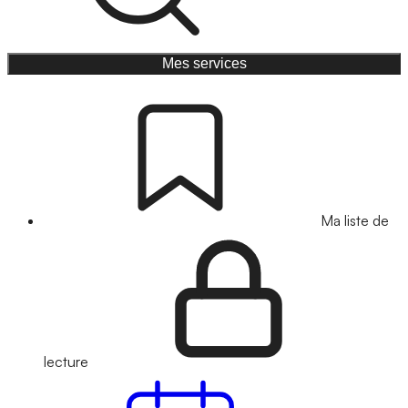
Mes services
Ma liste de
lecture