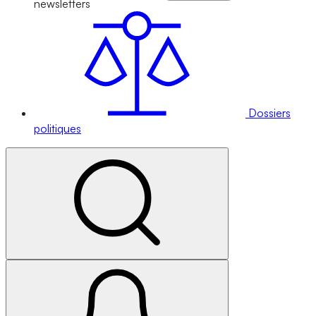
newsletters
Dossiers
politiques