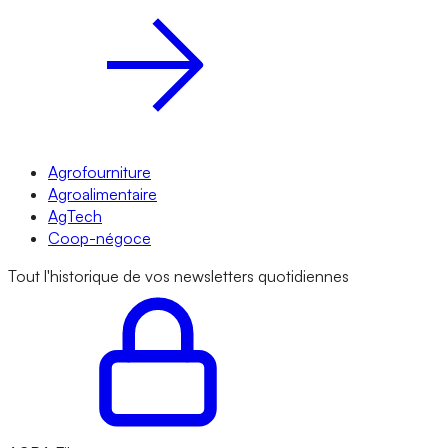
Agrofourniture
Agroalimentaire
AgTech
Coop-négoce
Tout l'historique de vos newsletters quotidiennes