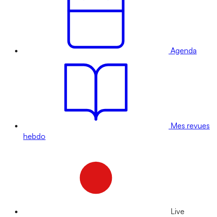
Agenda
Mes revues
hebdo
Live