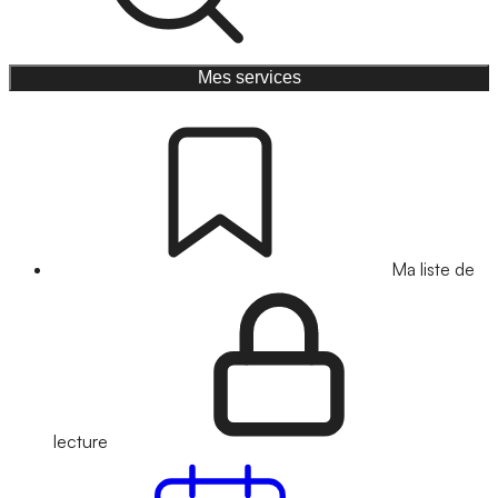
Mes services
Ma liste de
lecture