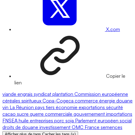
X.com
Copier le
lien
viande
engrais
syndicat
plantation
Commission européenne
céréales
spiritueux
Copa-Cogeca
commerce
énergie
douane
vin
La Réunion
pays tiers
économie
exportations
sécurité
cacao
sucre
guerre commerciale
gouvernement
importations
FNSEA
huile
entreprises
porc
soja
Parlement européen
social
droits de douane
investissement
OMC
France
semences
Afficher plus de tags
Cacher les tags
(
+
)