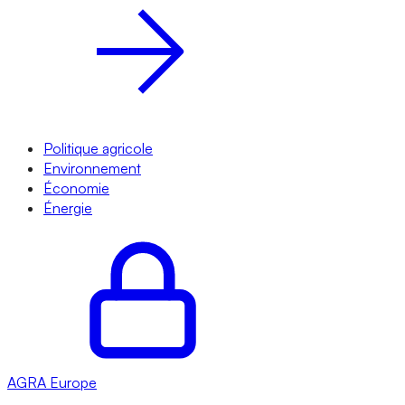
Politique agricole
Environnement
Économie
Énergie
AGRA
Europe