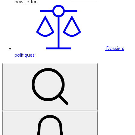
newsletters
Dossiers
politiques