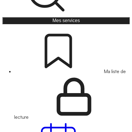
Mes services
Ma liste de
lecture