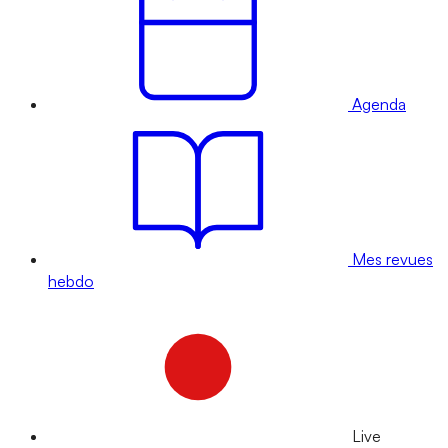
Agenda
Mes revues
hebdo
Live